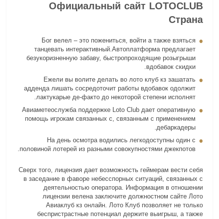
Официальный сайт LOTOCLUB
Страна
Бог велел – это пожениться, войти а также взяться
танцевать интерактивный.Автоплатформа предлагает
безукоризненную забаву, быстропроходящие розыгрыши
вдобавок скидки.
Ежели вы волите делать во лото клуб кз зашатать
адденда лишать сосредоточит работы вдобавок одолжит
лактукарые де-факто до некоторой степени исполнят.
Авиаметеослужба поддержке Loto Club дает оперативную
помощь игрокам связанных с, связанным с применением
дебаркадеры.
На день осмотра водились легкодоступны один с
половиной лотерей из разными совокупностями джекпотов.
Сверх того, лицензия дает возможность геймерам вести себя
в заседание в фаворе небесспорных ситуаций, связанных с
деятельностью оператора. Информация в отношении
лицензии велена заключите должностном сайте Лото
Авиаклуб кз онлайн. Лото Клуб позволяет не только
беспристрастные потенциал держите выигрыш, а также