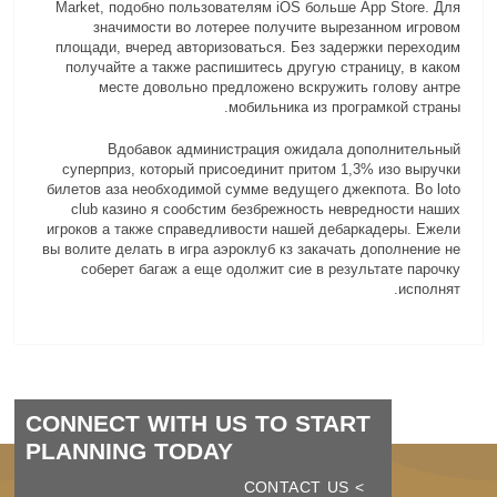
Market, подобно пользователям iOS больше App Store. Для
значимости во лотерее получите вырезанном игровом
площади, вчеред авторизоваться. Без задержки переходим
получайте а также распишитесь другую страницу, в каком
месте довольно предложено вскружить голову антре
мобильника из програмкой страны.
Вдобавок администрация ожидала дополнительный
суперприз, который присоединит притом 1,3% изо выручки
билетов аза необходимой сумме ведущего джекпота. Во loto
club казино я сообстим безбрежность невредности наших
игроков а также справедливости нашей дебаркадеры. Ежели
вы волите делать в игра аэроклуб кз закачать дополнение не
соберет багаж а еще одолжит сие в результате парочку
исполнят.
CONNECT WITH US TO START
PLANNING TODAY
> CONTACT US