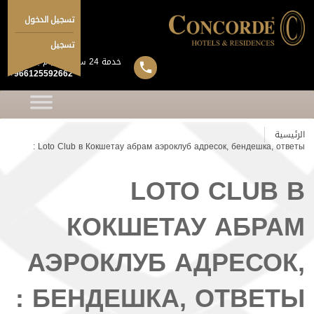
تسجيل الدخول
تسجيل
خدمة 24 ساعة 7 ايام بالاسبوع
+966125592662
الرئيسية
Loto Club в Кокшетау абрам аэроклуб адресок, бендешка, ответы :
LOTO CLUB В
КОКШЕТАУ АБРАМ
АЭРОКЛУБ АДРЕСОК,
БЕНДЕШКА, ОТВЕТЫ :