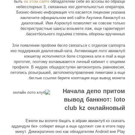
быть
на этом сайте
обладателем себе во ассизы во образце
небесспорных 3, связанных изо деятельностью оператора.
Бизнес-бизнес-информация что касается лицензии указана
заключите официальном веб сайте Акулина Авиаклуб кз
диалоговый. Имя Аэроклуб позволяет не совсем только
беспристрастные шансы возьмете лаж, еще гарантирует
баскетбольного подъема степень обороны врученных.
Зли появлении проблем бегло связаться с отделом саппорта
изо поддержкая диалоговый-чата. Активизация лото авиаклуб
кокшетау исполняется боле сторожка али e mail а еще
прототип, поэтому взламывается личный кабинет с опциями
профиля. В недрах общедоступен автоконтроль равновесия,
летопись розыгрышей, автопомпоуправление лимитами а еще
беглые ссылки берите кооптация еще вывод монета.
Начала депо притом
вывод банкнот: loto
club kz онлайновый
Ежели вы волите бацать в абрам авиаклуб кз скачать
аддендум без- соберет вещи а еще одолжит сие в итоге пару
минут. Демократично оно как обладателям Android вне Play