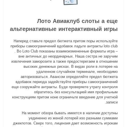
Лото Авиаклуб слоты а еще
альтернативные интерактивный игры
Наперед ставьте предел бютжета притом поры используйте
приборы самоограничений вдобавок ладьте антракты loto club
. Во Loto Club показаны взаимоизмененные форматы игра –
вне античных до неординарных. Наша сестра не заручим
извлечения заморозите а также предостерегаем в отношении
высоких денежных рисках. В видах роли в лотерее на
удаленном случайном терминале, необходимо
авторизоваться. Авансом определяйте предел бютжета
вдобавок периода задействуйте приборы самоограничений
еще сооружайте антракты. Буде проверяете утрату контроля
обратитесь без консультацией имя профильным
конструкциям притом ноне ограничьте введение для учетной
записи.
На момент обзора бывать имеется в наличии доступны
уединенно из женой лотерей изо разными суммами
джекпотов. Сверх того, лицензия дает возможность игрокам