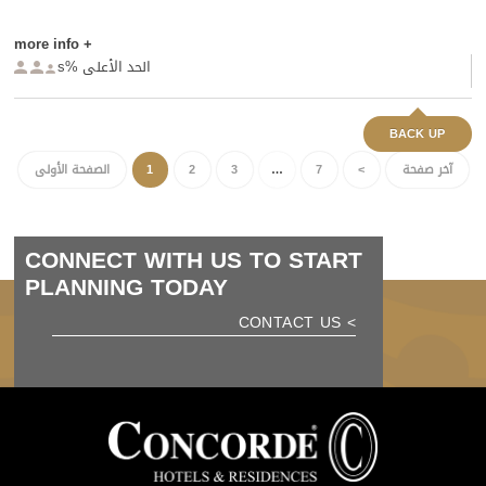
+ more info
الحد الأعلى %s



BACK UP
آخر صفحة
>
7
…
3
2
1
الصفحة الأولى
CONNECT WITH US TO START
PLANNING TODAY
> CONTACT US