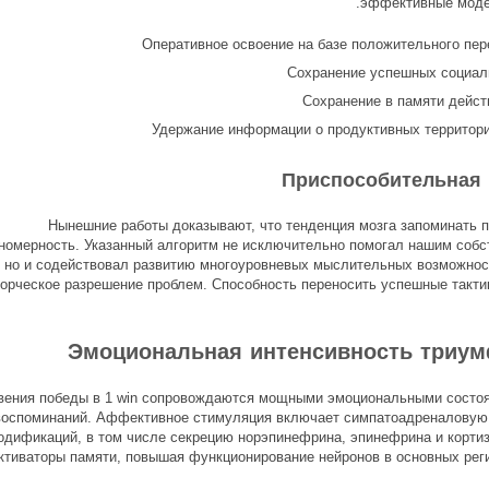
эффективные моде
Оперативное освоение на базе положительного пе
Сохранение успешных социал
Сохранение в памяти дейст
Удержание информации о продуктивных территори
Приспособительная 
Нынешние работы доказывают, что тенденция мозга запоминать 
номерность. Указанный алгоритм не исключительно помогал нашим собс
но и содействовал развитию многоуровневых мыслительных возможност
ворческое разрешение проблем. Способность переносить успешные такти
Эмоциональная интенсивность триум
вения победы в 1 win сопровождаются мощными эмоциональными состоя
воспоминаний. Аффективное стимуляция включает симпатоадреналовую 
одификаций, в том числе секрецию норэпинефрина, эпинефрина и кортиз
ктиваторы памяти, повышая функционирование нейронов в основных реги