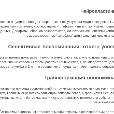
Нейропластич
торное ощущение победы направляет к структурным модификациям в гол
евральным системам, соотносящимся с эффективными тактиками, превр
данных. Дендриты нейронов разрастаются, синаптические контакты уси
высокоскоростные “автобаны” для транспортировки инф
Селективная воспоминания: отчего успе
ская память показывает явную асимметрию в касательно позитивных и н
ереживаний способны формировать сильные следы, наблюдается тенден
зодов триумфа в 1 win по сравнению с неудачами. Этот явление содержи
Трансформация воспомина
лективная природа воспоминаний на триумфы может вести к систематич
зум, главным образом сохраняющий эпизоды победы, формирует несбал
иумфы выглядят более частыми и существенными, нежели эти события я
наименовани
Алгоритмы аналогичного трансформации связаны с особенностями деят