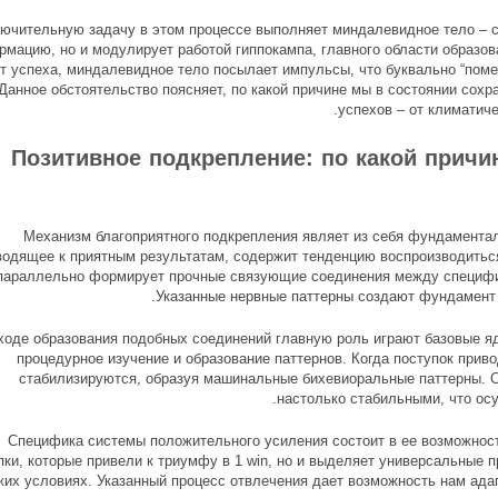
ючительную задачу в этом процессе выполняет миндалевидное тело – с
рмацию, но и модулирует работой гиппокампа, главного области образо
т успеха, миндалевидное тело посылает импульсы, что буквально “пом
Данное обстоятельство поясняет, по какой причине мы в состоянии сох
успехов – от климатич
Позитивное подкрепление: по какой причи
Механизм благоприятного подкрепления являет из себя фундаментал
водящее к приятным результатам, содержит тенденцию воспроизводиться
параллельно формирует прочные связующие соединения между специфи
Указанные нервные паттерны создают фундамент 
ходе образования подобных соединений главную роль играют базовые я
процедурное изучение и образование паттернов. Когда поступок приво
стабилизируются, образуя машинальные бихевиоральные паттерны. С
настолько стабильными, что ос
Специфика системы положительного усиления состоит в ее возможност
пки, которые привели к триумфу в 1 win, но и выделяет универсальные 
жих условиях. Указанный процесс отвлечения дает возможность нам ада