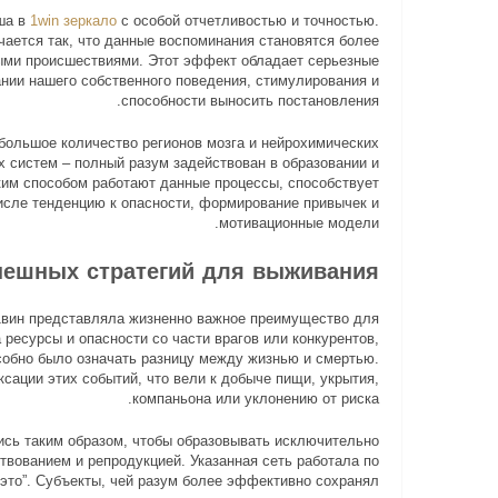
ша в
1win зеркало
с особой отчетливостью и точностью.
чается так, что данные воспоминания становятся более
ыми происшествиями. Этот эффект обладает серьезные
нии нашего собственного поведения, стимулирования и
способности выносить постановления.
большое количество регионов мозга и нейрохимических
х систем – полный разум задействован в образовании и
ким способом работают данные процессы, способствует
исле тенденцию к опасности, формирование привычек и
мотивационные модели.
пешных стратегий для выживания
 1вин представляла жизненно важное преимущество для
ресурсы и опасности со части врагов или конкурентов,
собно было означать разницу между жизнью и смертью.
ации этих событий, что вели к добыче пищи, укрытия,
компаньона или уклонению от риска.
ись таким образом, чтобы образовывать исключительно
твованием и репродукцией. Указанная сеть работала по
 это”. Субъекты, чей разум более эффективно сохранял