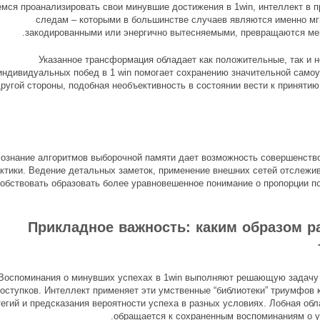
мся проанализировать свои минувшие достижения в 1win, интеллект в п
следам – которыми в большинстве случаев являются именно мг
закодированными или энергично вытесняемыми, превращаются мен
Указанное трансформация обладает как положительные, так и н
индивидуальных побед в 1 win помогает сохранению значительной само
ругой стороны, подобная необъективность в состоянии вести к приняти
ознание алгоритмов выборочной памяти дает возможность совершенство
ктики. Ведение детальных заметок, применение внешних сетей отслежив
обствовать образовать более уравновешенное понимание о пропорции по
Прикладное важность: каким образом р
Воспоминания о минувших успехах в 1win выполняют решающую задачу 
оступков. Интеллект применяет эти умственные “библиотеки” триумфов 
тегий и предсказания вероятности успеха в разных условиях. Лобная о
обращается к сохраненным воспоминаниям о у