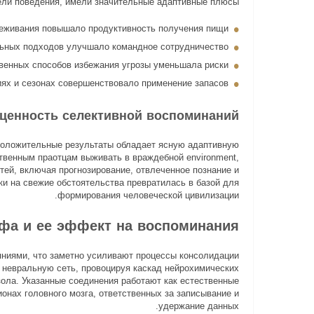
ли поведения, имели значительные адаптивные плюсы.
реживания повышало продуктивность получения пищи
ьных подходов улучшало командное сотрудничество
венных способов избежания угрозы уменьшала риски
ях и сезонах совершенствовало применение запасов
ценность селективной воспоминаний
положительные результаты обладает ясную адаптивную
твенным праотцам выживать в враждебной environment,
ей, включая прогнозирование, отвлеченное познание и
ки на свежие обстоятельства превратилась в базой для
формирования человеческой цивилизации.
фа и ее эффект на воспоминания
ниями, что заметно усиливают процессы консолидации
невральную сеть, провоцируя каскад нейрохимических
ола. Указанные соединения работают как естественные
онах головного мозга, ответственных за записывание и
удержание данных.