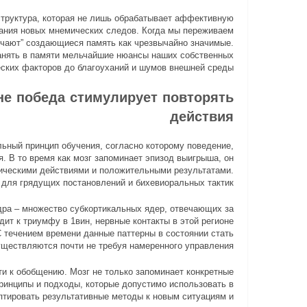
труктура, которая не лишь обрабатывает аффективную
вания новых мнемических следов. Когда мы переживаем
ечают” создающиеся память как чрезвычайно значимые.
ранять в памяти мельчайшие нюансы наших собственных
еских факторов до благоуханий и шумов внешней среды.
не победа стимулирует повторять
действия
ьный принцип обучения, согласно которому поведение,
. В то время как мозг запоминает эпизод выигрыша, он
ческими действиями и положительными результатами.
для грядущих постановлений и бихевиоральных тактик.
дра – множество субкортикальных ядер, отвечающих за
дит к триумфу в 1вин, нервные контакты в этой регионе
 течением времени данные паттерны в состоянии стать
уществляются почти не требуя намеренного управления.
и к обобщению. Мозг не только запоминает конкретные
принципы и подходы, которые допустимо использовать в
птировать результативные методы к новым ситуациям и