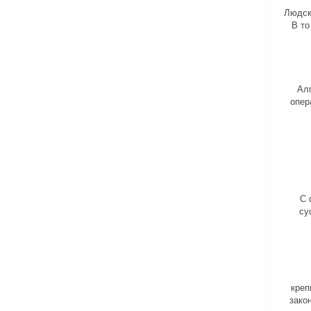
Людск
В то
Ал
опер
С 
су
креп
зако