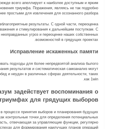
режде всего апеллирует к наиболее доступным и ярким
новения триумфа. Поражения, являясь не так подробно
ее простыми для извлечения для осознанного разбора.
еблагоприятные результаты. С одной части, переоценка
уважения и стимулирования к дальнейшим поступкам. С
ю неоправданных угроз и переоценке наших собственных
возможностей в грядущих проектах.
Исправление искаженных памяти
вать подходы для более непредвзятой анализа былого
ания результатов и систематическая самоанализ могут
бед и неудач в различных сферах деятельности, таких
как 1win.
азум задействует воспоминания о
триумфах для грядущих выборов
в процессе принятия выборов и планирования будущих
как контрольные точки для определения потенциальных
бласть, отвечающая за управляющие функции, регулярно
спехах для формирования наилучших планов операций.