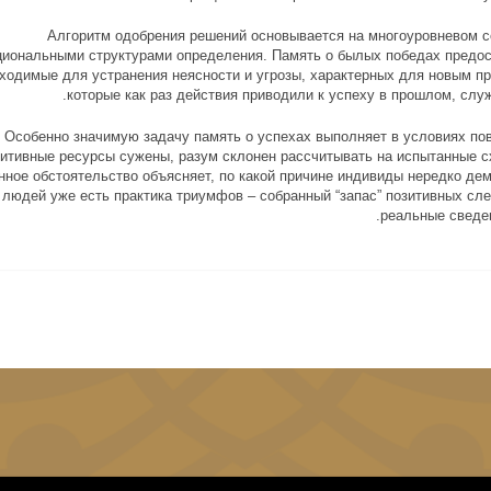
Алгоритм одобрения решений основывается на многоуровневом 
циональными структурами определения. Память о былых победах предос
ходимые для устранения неясности и угрозы, характерных для новым пр
которые как раз действия приводили к успеху в прошлом, сл
Особенно значимую задачу память о успехах выполняет в условиях по
нитивные ресурсы сужены, разум склонен рассчитывать на испытанные с
нное обстоятельство объясняет, по какой причине индивиды нередко дем
 людей уже есть практика триумфов – собранный “запас” позитивных сл
реальные сведен