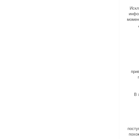
Искл
инфо
момен
при
В 
посту
похо