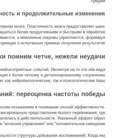
средам.
ность и продолжительные изменения
овном мозге. Пластичность мозга предоставляет шанс
ащаться более продуктивными и быстрыми в обработке
ливаются, а миелинные покровы укрепляются, формируя
ормации о испытанных приемах получения результатов.
хи помним четче, нежели неудачи
еблагоприятных событий. Несмотря на то что оба вида
ция к более четкому и детализированному сохранению
т как нейробиологические, так и психологические базы.
ний: переоценка частоты победы
еским искажениям в понимании личной эффективности.
ансированную представление былого переживания, где
влялись в действительности. Указанный эффект обрел
е “иллюзия управления” или “положительное смещение”.
ельности структуры добывания воспоминаний. Когда мы