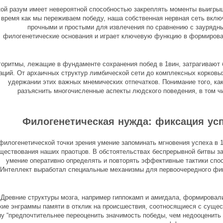
ой разум имеет невероятной способностью закреплять моменты выигры
 время как мы переживаем победу, наша собственная нервная сеть вклю
прочными и простыми для извлечения по сравнению с заурядн
филогенетические основания и играет ключевую функцию в формирова
горитмы, лежащие в фундаменте сохранения побед в 1вин, затрагивают 
аций. От архаичных структур лимбической сети до комплексных корковы
удержании этих важных мнемических отпечатков. Понимание того, ка
разъяснить многочисленные аспекты людского поведения, в том ч
Филогенетическая нужда: фиксация ус
филогенетической точки зрения умение запоминать мгновения успеха в
ществования наших праотцов. В обстоятельствах беспрерывной битвы за 
умение оперативно определять и повторять эффективные тактики спо
Интеллект выработал специальные механизмы для первоочередного фикс
Древние структуры мозга, например гиппокамп и амигдала, формировал
кие энграммы памяти в отклик на происшествия, соотносящиеся с сущес
ну “предпочтительнее переоценить значимость победы, чем недооценить