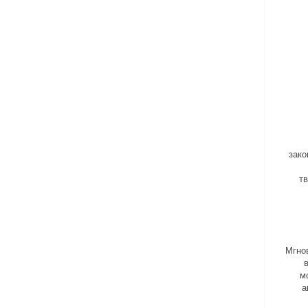
зако
т
Мгно
м
а