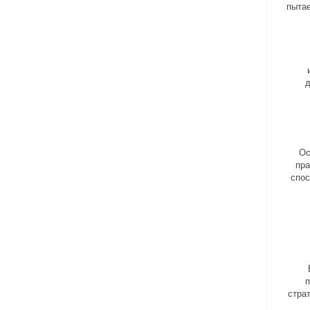
пытае
д
Ос
пра
спос
п
стра