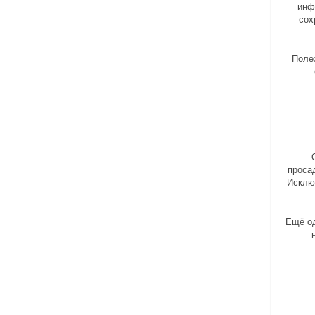
инф
сох
Поле
проса
Исключ
Ещё од