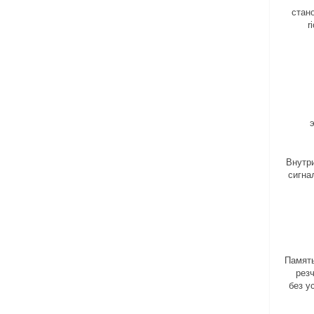
стан
r
Внутр
сигна
Память
рез
без у