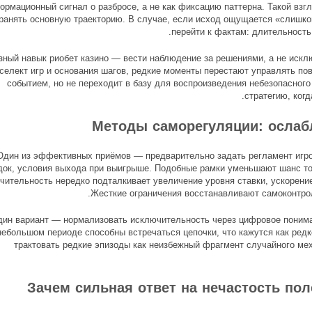
ормационный сигнал о разбросе, а не как фиксацию паттерна. Такой взг
ранять основную траекторию. В случае, если исход ощущается «слишко
перейти к фактам: длительность
зный навык риобет казино — вести наблюдение за решениями, а не искл
селект игр и основания шагов, редкие моменты перестают управлять по
событием, но не переходит в базу для воспроизведения небезопасного
стратегию, ког
Методы саморегуляции: осла
Один из эффективных приёмов — предварительно задать регламент игро
док, условия выхода при выигрыше. Подобные рамки уменьшают шанс тог
ительность нередко подталкивает увеличение уровня ставки, ускорение
Жесткие ограничения восстанавливают самоконтро
ин вариант — нормализовать исключительность через цифровое понима
небольшом периоде способны встречаться цепочки, что кажутся как редк
трактовать редкие эпизоды как неизбежный фрагмент случайного ме
Зачем сильная ответ на нечастость пол