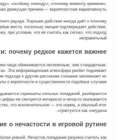
ходу», «особому эпизоду», «точному моменту времени»,
ная движущая причина — вероятностная вариативность.
етного раунда. Хорошее действие иногда даёт к плохому
лабые места, поскольку эмоция подтверждает действия.
у, при условии, что её считать как сигнал, что подход
неправильный.
и: почему редкое кажется важнее
ники чаще обмениваются нетипичным, чем стандартным:
осах. Эта информационная атмосфера риобет поднимает
ом подходе к другим рассказам сознание запоминает их
алы о вероятности и существенности подобных случаев.
ладываются скриншоты сильных попаданий, разбираются
 цифры не смотрится интересно и нечасто оказывается
вство, что исключительное — это норма, а обычный итог
трактуется как «неудача».
е о нечастости в игровой рутинe
более ровной. Нечастое попадание разумно считать как