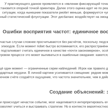
У практикующего данное проявляется в «явлении фиксирующей точки
становится опорной точкой ориентира. Далее этого оценка идет не по р
ситуации, когда нынешние показатели риобет меньше, формируется чув
чный статистический флуктуации. Этот дисбаланс воздействует на эмоц
Ошибки восприятия частот: единичное во
частые случаи сложнее просчитываются без расчётов, поскольку людск
эпизодов. Если момент riobet быстро вспоминается, его распространён
подталкивает считать единичное в качестве «почти закономерное», осо
гровом процессе это может выливаться в ошибочные ожидания: кажется,
ё один момент — ограниченные серии наблюдений. Игрок как правило д
ндартные неудачи. В личной картине усиливается смещение: редкие мо
нечном счёте создаётся ощущение, что частота значительнее, чем в дей
Создание объяснений: 
и происходит нечастое событие, мозг нацеливается интерпретировать ег
озволяет учиться и выстраивать стратегии. Но в контексте вероятностно