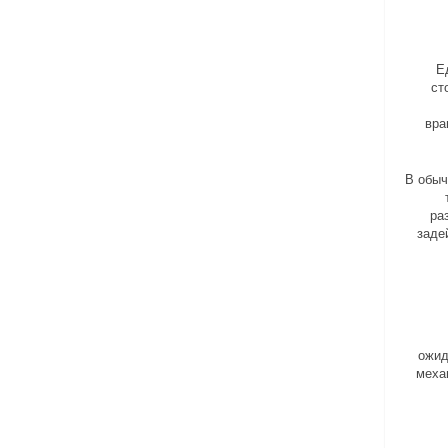
Е
ст
вра
В обыч
ра
заде
ожид
меха