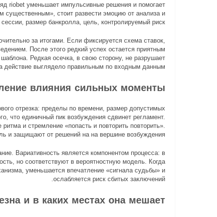
ляд riobet уменьшает импульсивные решения и помогает
м существенным», стоит развести эмоцию от анализа и
 сессии, размер банкролла, цель, контролируемый риск.
ючительно за итогами. Если фиксируется схема ставок,
ведением. После этого редкий успех остается приятным
 шаблона. Редкая осечка, в свою сторону, не разрушает
да действие выглядело правильным по входным данным.
бление влияния сильных моменты
вого отрезка: пределы по времени, размер допустимых
о, что единичный пик возбуждения сдвинет регламент.
 ритма и стремление «попасть и повторить повторить».
ль и защищают от решений на на вершине возбуждения.
ние. Вариативность является компонентом процесса: в
ость, но соответствуют в вероятностную модель. Когда
ханизма, уменьшается впечатление «сигнала судьбы» и
ослабляется риск сбитых заключений.
езна и в каких местах она мешает