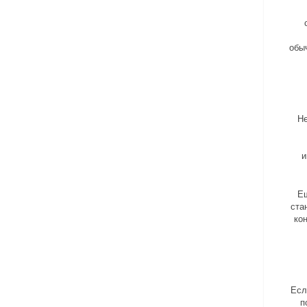
обы
Не
и
Ещ
ста
ко
Есл
п