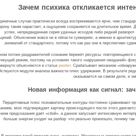
Зачем психика откликается инте
диничные случаи практически всегда воспринимаются ярче, чем стандар
орону таким нарастает, а ощущение сохраняется на длительное время. Д
успех, непредвиденная серия удачных исходов либо редкий разворот
щений. Объяснение вовсе не в области суевериях, а именно в архитекту
аномалий от стандартного, потому что как раз они в перспективе сдв
ном потоке раздражителей сознание бережёт ресурсы: повторяющиеся с
текущий режим, поэтому на условиях такого «нарушения ожиданий» фок
звернуто объясняются в статье
риобет
. Срабатывает механизм «обнаруж
йствуются модули анализа важности плюс удержания. В результате ред
оказывается на самом деле, и эм
Новая информация как сигнал: за
Перцептивные плюс познавательные контуры постоянно сравнивают пр
анием, мозг подтверждает картину происходящего после этого двигаетс
низм предсказания даёт «сбой», а данное запускает интенсивную интер
больше энергии уходит на разбор: что реально произошло, почему так
В практики такой принцип очень очевиден. Монотонные отрезки скоро 