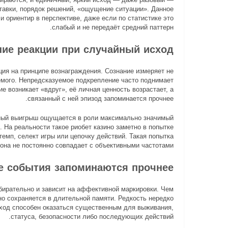
ставки, порядок решений, «ощущение ситуации». Данное
и ориентир в перспективе, даже если по статистике это
слабый и не передаёт средний паттерн.
ние реакции при случайный исход
ция на принципе вознаграждения. Сознание измеряет не
даемого. Непредсказуемое подкрепление часто поднимает
 возникает «вдруг», её личная ценность возрастает, а
связанный с ней эпизод запоминается прочнее.
чный выигрыш ощущается в роли максимально значимый
. На реальности такое риобет казино заметно в попытке
темп, селект игры или цепочку действий. Такая попытка
она не постоянно совпадает с объективными частотами.
ые события запоминаются прочнее
бирательно и зависит на аффективной маркировки. Чем
но сохраняется в длительной памяти. Редкость нередко
исход способен оказаться существенным для выживания,
статуса, безопасности либо последующих действий.