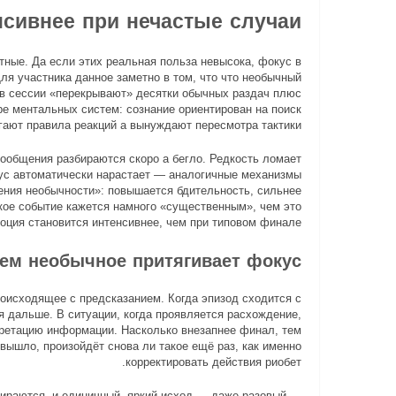
нсивнее при нечастые случаи
тные. Да если этих реальная польза невысока, фокус в
ля участника данное заметно в том, что что необычный
 в сессии «перекрывают» десятки обычных раздач плюс
ре ментальных систем: сознание ориентирован на поиск
игают правила реакций а вынуждают пересмотра тактики.
ообщения разбираются скоро а бегло. Редкость ломает
ус автоматически нарастает — аналогичные механизмы
ения необычности»: повышается бдительность, сильнее
кое событие кажется намного «существенным», чем это
оция становится интенсивнее, чем при типовом финале.
чем необычное притягивает фокус
оисходящее с предсказанием. Когда эпизод сходится с
я дальше. В ситуации, когда проявляется расхождение,
претацию информации. Насколько внезапнее финал, тем
 вышло, произойдёт снова ли такое ещё раз, как именно
корректировать действия риобет.
стираются, и единичный, яркий исход — даже разовый —