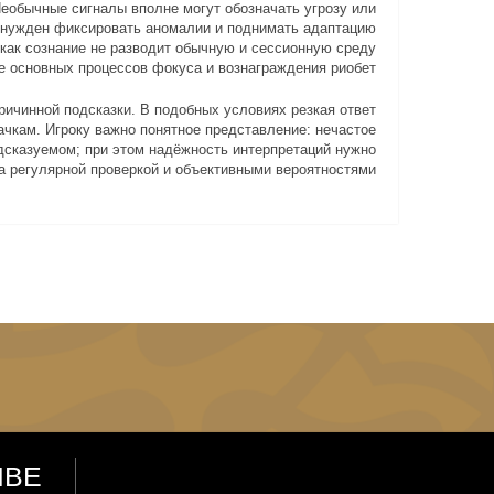
Необычные сигналы вполне могут обозначать угрозу или
вынужден фиксировать аномалии и поднимать адаптацию
к как сознание не разводит обычную и сессионную среду
е основных процессов фокуса и вознаграждения риобет.
ричинной подсказки. В подобных условиях резкая ответ
чкам. Игроку важно понятное представление: нечастое
едсказуемом; при этом надёжность интерпретаций нужно
а регулярной проверкой и объективными вероятностями.
IBE