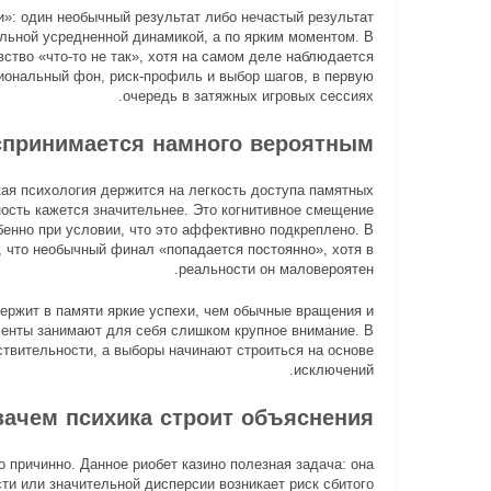
»: один необычный результат либо нечастый результат
еальной усредненной динамикой, а по ярким моментом. В
ство «что-то не так», хотя на самом деле наблюдается
иональный фон, риск-профиль и выбор шагов, в первую
очередь в затяжных игровых сессиях.
спринимается намного вероятным
ая психология держится на легкость доступа памятных
ность кажется значительнее. Это когнитивное смещение
бенно при условии, что это аффективно подкреплено. В
 что необычный финал «попадается постоянно», хотя в
реальности он маловероятен.
ержит в памяти яркие успехи, чем обычные вращения и
менты занимают для себя слишком крупное внимание. В
ствительности, а выборы начинают строиться на основе
исключений.
зачем психика строит объяснения
о причинно. Данное риобет казино полезная задача: она
сти или значительной дисперсии возникает риск сбитого