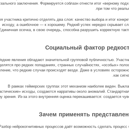
узального заключения. Формируется соблазн отнести итог «верному под
при том что реаль
я участника критично отделять два слоя: качество выбора и итог конкр
исходу, а ошибочное — к хорошему. Редкий успех нередко скрывает с
Единичная осечка, в свою очередь, способна разрушить корректную тактик
Социальный фактор редкост
едкие явления обладают значительной групповой публичностью. Участ
делятся про редких попаданиях, странных случайностях, «особых» пол
ление, что редкие случаи происходят везде. Даже в условиях осторожн
как сигн
В рамках геймерских группах этот механизм наиболее виден. Вык
стические» исходы, создаются нарративы около аномалий. Стандартная
у зрения. Из-за этого внутренняя оценка перекашивается: создается чу
Зачем применять представлени
Разбор нейрокогнитивных процессов даёт возможность сделать процесс 