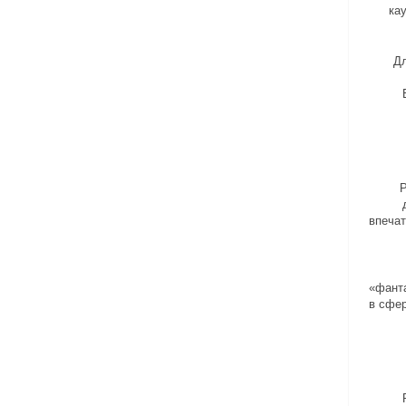
ка
Дл
Р
впечат
«фанта
в сфер