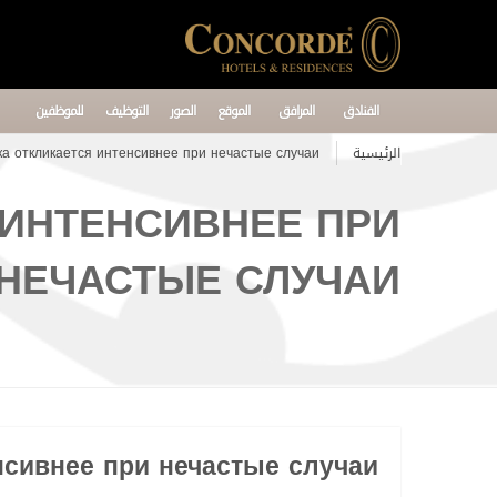
الفنادق
المرافق
الموقع
الصور
التوظيف
للموظفين
الرئيسية
ка откликается интенсивнее при нечастые случаи
 ИНТЕНСИВНЕЕ ПРИ
НЕЧАСТЫЕ СЛУЧАИ
нсивнее при нечастые случаи