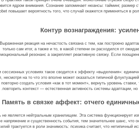
овится ядром внимания. Сознание запоминает нюансы: тайминг, размер 
iobet повышает вероятность того, что случай окажется применяться в рол
Контур вознаграждения: усиле
Выраженная реакция на нечастость связана с тем, как построено адапта
только сам итог, а также и то, в какой степени он расходился от ожи
эмоциональный резонанс а закрепляет реактивную связку. Если поощрение
и сессионных условиях такое сводится к эффекту «выделения»: едини
л, несмотря на то что это вполне может оказаться типичной флуктуацией
повторно создать условия «как в тот момент», вернуть уровень ставки, 
повторить контекст — естественная активность системы адаптации, но 
Память в связке аффект: отчего единичн
 не является нейтральным хранилищем. Эта система функционирует из
че напряжение и существенность события, тем значительнее шанс, что о
силий трактуется в роли значимость: психика считает, что нетипичный 