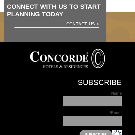
CONNECT WITH US TO START
PLANNING TODAY
> CONTACT US
SUBSCRIBE
Name
Email*