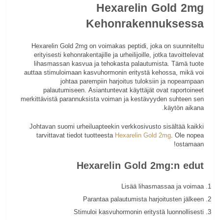
Hexarelin Gold 2mg
Kehonrakennuksessa
Hexarelin Gold 2mg on voimakas peptidi, joka on suunniteltu
erityisesti kehonrakentajille ja urheilijoille, jotka tavoittelevat
lihasmassan kasvua ja tehokasta palautumista. Tämä tuote
auttaa stimuloimaan kasvuhormonin eritystä kehossa, mikä voi
johtaa parempiin harjoitus tuloksiin ja nopeampaan
palautumiseen. Asiantuntevat käyttäjät ovat raportoineet
merkittävistä parannuksista voiman ja kestävyyden suhteen sen
käytön aikana.
Johtavan suomi urheiluapteekin verkkosivusto sisältää kaikki
tarvittavat tiedot tuotteesta
Hexarelin Gold 2mg
. Ole nopea
ostamaan!
Hexarelin Gold 2mg:n edut
Lisää lihasmassaa ja voimaa
Parantaa palautumista harjoitusten jälkeen
Stimuloi kasvuhormonin eritystä luonnollisesti