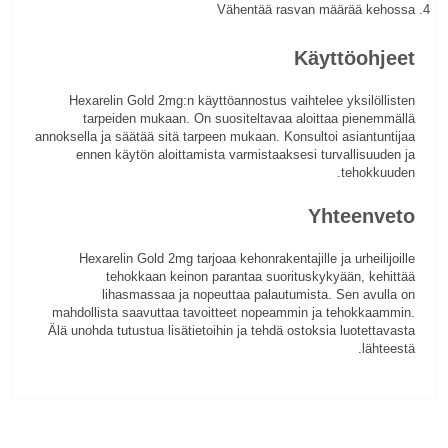
Vähentää rasvan määrää kehossa
Käyttöohjeet
Hexarelin Gold 2mg:n käyttöannostus vaihtelee yksilöllisten
tarpeiden mukaan. On suositeltavaa aloittaa pienemmällä
annoksella ja säätää sitä tarpeen mukaan. Konsultoi asiantuntijaa
ennen käytön aloittamista varmistaaksesi turvallisuuden ja
tehokkuuden.
Yhteenveto
Hexarelin Gold 2mg tarjoaa kehonrakentajille ja urheilijoille
tehokkaan keinon parantaa suorituskykyään, kehittää
lihasmassaa ja nopeuttaa palautumista. Sen avulla on
mahdollista saavuttaa tavoitteet nopeammin ja tehokkaammin.
Älä unohda tutustua lisätietoihin ja tehdä ostoksia luotettavasta
lähteestä.