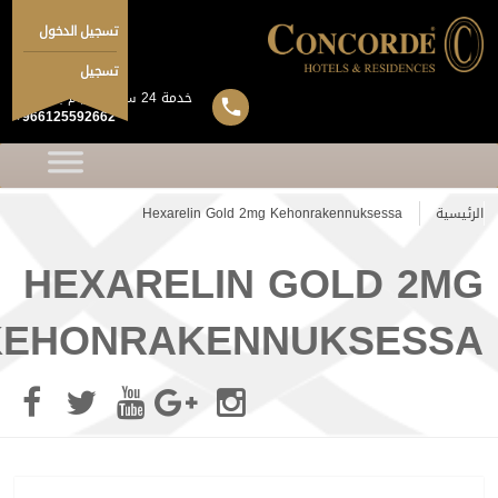
تسجيل الدخول
تسجيل
خدمة 24 ساعة 7 ايام بالاسبوع
+966125592662
الرئيسية
Hexarelin Gold 2mg Kehonrakennuksessa
HEXARELIN GOLD 2MG
KEHONRAKENNUKSESSA